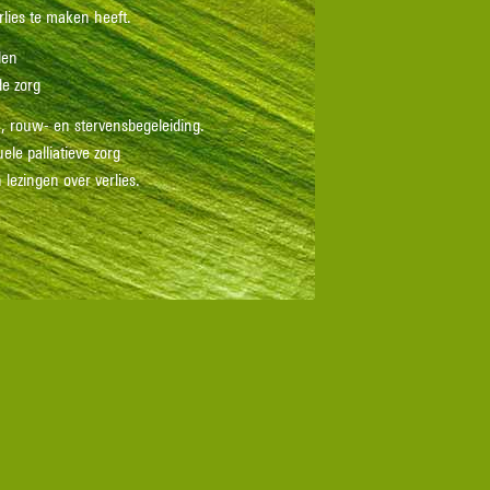
rlies te maken heeft.
len
de zorg
s-, rouw- en stervensbegeleiding.
ele palliatieve zorg
lezingen over verlies.