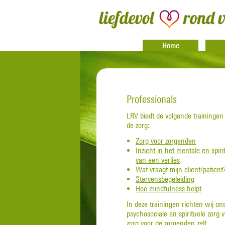
Home
Professionals
LRV biedt de volgende trainingen 
de zorg:
Zorg voor zorgenden
Inzicht in het mentale en spiri
van een verlies
Wat vraagt mijn cliënt/patiënt
Stervensbegeleiding
Hoe mindfulness helpt
In deze trainingen richten wij on
psychosociale en spirituele zorg 
zorg voor de zorgenden zelf.