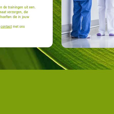
n de trainingen uit een.
aat verzorgen, die
ehoeften die in jouw
e
contact
met ons