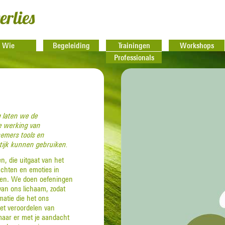
Wie
Begeleiding
Trainingen
Workshops
Professionals
g laten we de
e werking van
nemers tools en
ktijk kunnen gebruiken.
en, die uitgaat van het
chten en emoties in
ceren. We doen oefeningen
an ons lichaam, zodat
atie die het ons
iet veroordelen van
 maar er met je aandacht