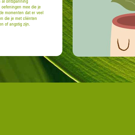
n al ontspanning
e oefeningen mee die je
 de momenten dat er veel
n die je met cliënten
 of angstig zijn.