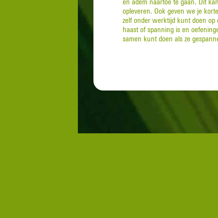
en adem naartoe te gaan. Dit ka
opleveren. Ook geven we je kort
zelf onder werktijd kunt doen op
haast of spanning is en oefeninge
samen kunt doen als ze gespannen